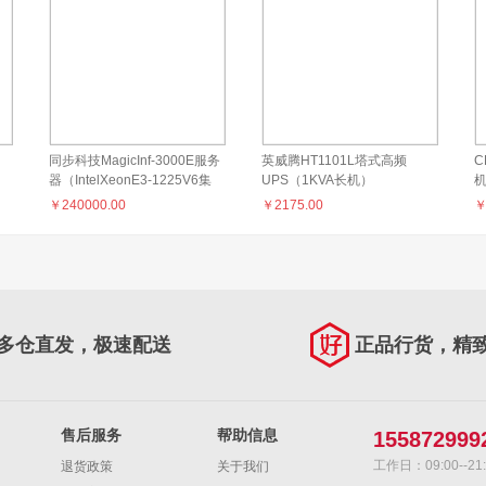
同步科技MagicInf-3000E服务
英威腾HT1101L塔式高频
C
器（IntelXeonE3-1225V6集
UPS（1KVA长机）
1
显）
￥
240000.00
￥
2175.00
多仓直发，极速配送
正品行货，精
售后服务
帮助信息
155872999
工作日：09:00--21:
退货政策
关于我们