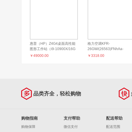
惠普（HP）Z4G4桌面高性能
格力空调KFR-
图形工作站（i9-10900X/16G
26GW/(26563)FNhAa-
显卡)
B2JY01（二级能效冷暖变频
￥
49000.00
￥
3318.00
匹）
品类齐全，轻松购物
购物指南
支付帮助
配送帮助
购物保障
微信支付
配送范围