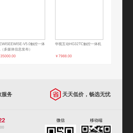
EWISEEWISE-V5.0触控一体
华视互动HG32TC触控一体机
机（多媒体信息发布）
￥
35000.00
￥
7988.00
致服务
天天低价，畅选无忧
22
微信
移动端
00