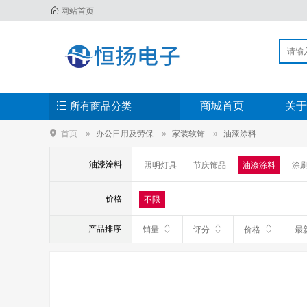
网站首页
所有商品分类
商城首页
关于
首页
办公日用及劳保
家装软饰
油漆涂料
油漆涂料
照明灯具
节庆饰品
油漆涂料
涂
价格
不限
产品排序
销量
评分
价格
最