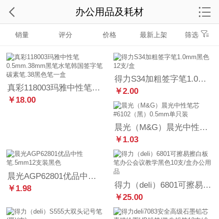
办公用品及耗材
销量
评分
价格
最新上架
筛选
得力S34加粗签字笔1.0mm黑色12支/盒
真彩118003玛雅中性笔0.5mm.38mm黑笔水笔韩国签字笔碳素笔.38黑色笔一盒
￥2.00
￥18.00
晨光（M&G）晨光中性笔芯#6102（黑）0.5mm单只装
￥1.03
晨光AGP62801优品中性笔.5mm12支装黑色
得力（deli）6801可擦易擦白板笔办公会议教学黑色10支/盒办公用品
￥1.98
￥25.00