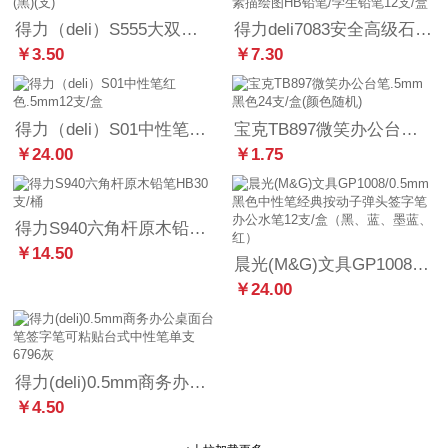
得力（deli）S555大双头记号笔(黑)(支)
得力deli7083安全高级石墨铅芯素描绘图HB铅笔/学生铅笔12支/盒
￥3.50
￥7.30
得力（deli）S01中性笔红色.5mm12支/盒
宝克TB897微笑办公台笔.5mm黑色24支/盒(颜色随机)
￥24.00
￥1.75
得力S940六角杆原木铅笔HB30支/桶
￥14.50
晨光(M&G)文具GP1008/0.5mm黑色中性笔经典按动子弹头签字笔办公水笔12支/盒（黑、蓝、墨蓝、红）
￥24.00
得力(deli)0.5mm商务办公桌面台笔签字笔可粘贴台式中性笔单支6796灰
￥4.50