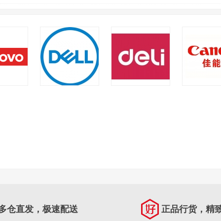
想
戴尔
得力
佳能
多仓直发，极速配送
正品行货，精