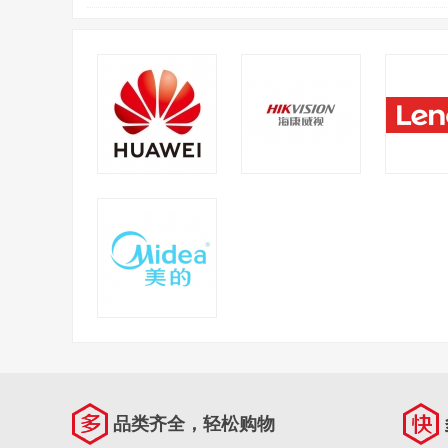
华为
海康威视
联
美的
品类齐全，轻松购物