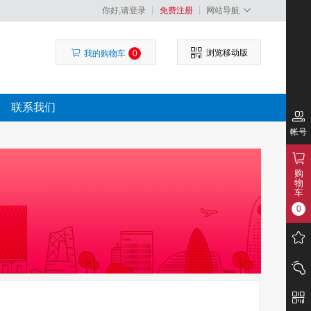
你好,请登录
免费注册
网站导航
浏览移动版
我的购物车
0
联系我们
帐号
购
物
车
0