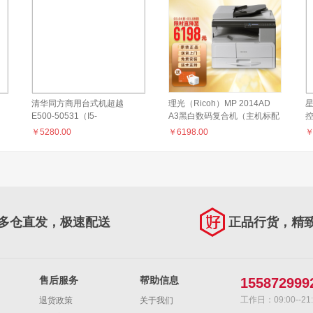
清华同方商用台式机超越
理光（Ricoh）MP 2014AD
星
E500-50531（I5-
A3黑白数码复合机（主机标配
105004GB1TB2G独显
网络+输稿器）
￥
5280.00
￥
6198.00
DVDRW19.5寸DOS）
多仓直发，极速配送
正品行货，精
售后服务
帮助信息
155872999
工作日：09:00--21:
退货政策
关于我们