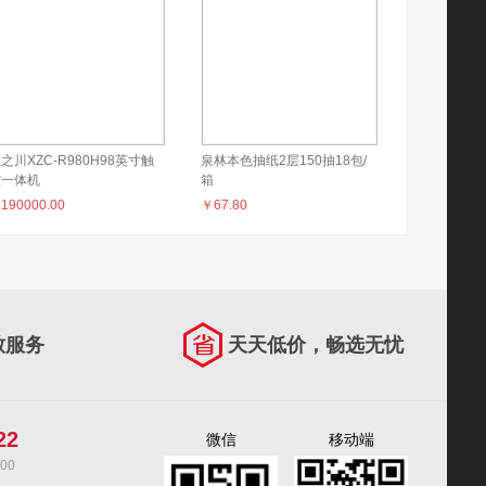
之川XZC-R980H98英寸触
泉林本色抽纸2层150抽18包/
控一体机
箱
￥
190000.00
￥
67.80
致服务
天天低价，畅选无忧
22
微信
移动端
00