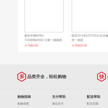
新科空调KFRd-
联讯75寸ED70T201C红外
72GW/BpNSD+1(新一级能效
控一体机
冷暖变频3匹)（新一级能效冷
￥
7580.00
￥
26000.00
暖变频3匹）
品类齐全，轻松购物
购物指南
支付帮助
配送帮助
购物保障
微信支付
配送范围