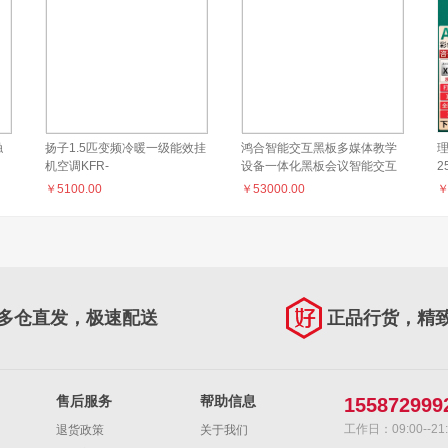
触
扬子1.5匹变频冷暖一级能效挂
鸿合智能交互黑板多媒体教学
理
机空调KFR-
设备一体化黑板会议智能交互
2
35GW/LFG251fB1
黑板HB-C710A
￥
5100.00
￥
53000.00
彩
多仓直发，极速配送
正品行货，精
售后服务
帮助信息
155872999
工作日：09:00--21:
退货政策
关于我们