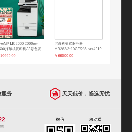
光MP MC2000 2000ew
宏碁机架式服务器
500打印机复印机A3彩色复
MR282/2*10GE/2*Silver4210/2*16G/1*1TB/
合机扫描一体机大型商用办公
冗电/三年
￥
10669.00
￥
69500.00
机 MC2000ew 单纸盒双面
输稿器无线
致服务
天天低价，畅选无忧
22
微信
移动端
00