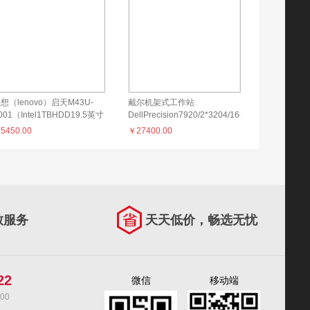
想（lenovo）启天M43U-
戴尔机架式工作站
001（Intel1TBHDD19.5英寸
DellPrecision7920/2*3204/16GBECC/1TB/2GB
in10神州网信版）
独显/DVD/21.5寸三年/Linux
￥
5450.00
￥
27400.00
致服务
天天低价，畅选无忧
22
微信
移动端
00