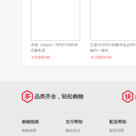
浪潮（inspur）NP5570M5塔
泛普UCNTS-98教学会议98
式服务器
触控一体机
（Intel3204*1/16GB*1/2TSATA*1/1Gbps*2/500w*1）
￥
31600.00
￥
118000.00
品类齐全，轻松购物
购物指南
支付帮助
配送帮助
购物保障
微信支付
配送范围