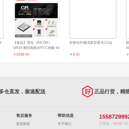
寸
【新品】理光（RICOH）
舒肤佳柠檬清新型香皂115g
联
GR3X 数码相机APS-C画幅 40
A
人文新视角 GRIII X大底便携
W
￥
6598.00
￥
8.00
64G卡套装/套餐1 官方标配
多仓直发，极速配送
正品行货，精
售后服务
帮助信息
155872999
工作日：09:00--21:
退货政策
关于我们