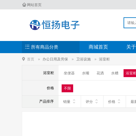
网站首页
所有商品分类
商城首页
关于
首页
办公日用及劳保
卫浴设施
浴室柜
浴室柜
坐便器
水嘴
花洒
水槽
浴室
价格
不限
产品排序
销量
评分
价格
最