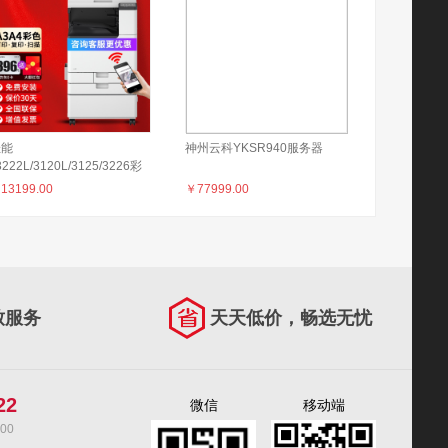
佳能
神州云科YKSR940服务器
3222L/3120L/3125/3226彩
激光打印机a3a4复印机大型
￥
13199.00
￥
77999.00
公3826复合机 C3222L含输
器+原装机柜 C3120L升级
致服务
天天低价，畅选无忧
22
微信
移动端
00