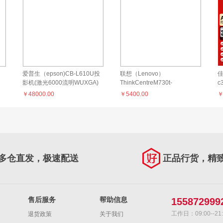
爱普生（epson)CB-L610U投
联想（Lenovo）
影机(激光6000流明WUXGA)
ThinkCentreM730t-
c
D261（Intel1TBHDD19.5英寸
色
￥
48000.00
￥
5400.00
2个/Linux）
办
稿
多仓直发，极速配送
正品行货，精
售后服务
帮助信息
155872999
工作日：09:00--21:
退货政策
关于我们