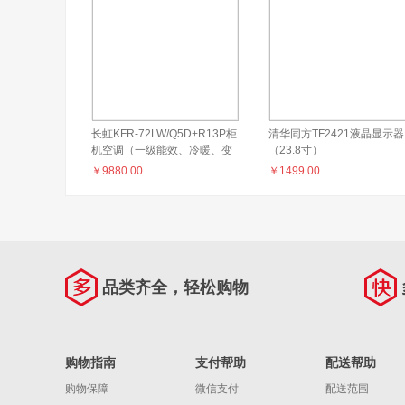
长虹KFR-72LW/Q5D+R13P柜
清华同方TF2421液晶显示器
机空调（一级能效、冷暖、变
（23.8寸）
频）
￥
9880.00
￥
1499.00
品类齐全，轻松购物
购物指南
支付帮助
配送帮助
购物保障
微信支付
配送范围